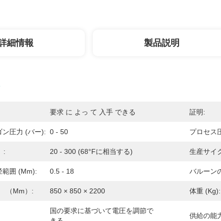
詳細情報
製品説明
要求 に よっ て 入手 できる
証明:
圧力 (バー):
0 - 50
プロセス圧
:
20 - 300 (68°Fに相当する)
生産サイク
囲 (mm):
0.5 - 18
バルーンの
） （mm）:
850 × 850 × 2200
体重 (kg):
国の要求に基づいて電圧を調節で
供給の能力
きる