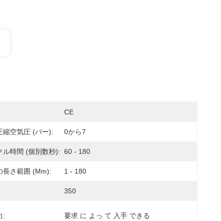
CE
縮空気圧 (バー):
0から7
ル時間 (個別数秒):
60 - 180
長さ範囲 (mm):
1 - 180
350
:
要求 に よっ て 入手 できる