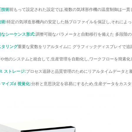
正技術
前もって設定された設定では,複数の気球形作機の温度制御は一貫
術:
特定の気球造形機内の安定した熱プロファイルを保証し,それによっ
なシーケンス形式:
調整可能なパラメータと自動移行を備えた 多段階の
ニタリング
重要な変数をリアルタイムに グラフィックディスプレイで追跡
S や他のシステムと統合して,生産管理を自動化し,ワークフローを簡素化
ス ストレージ:
プロセス追跡と品質管理のためにリアルタイムデータと履
トマイズ
d 視覚化:
分析と意思決定を容易にするため,生産データをカスタ