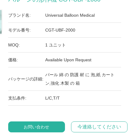
ブランド名:
Universal Balloon Medical
モデル番号:
CGT-UBF-2000
MOQ:
1 ユニット
価格:
Available Upon Request
パール 綿 の 防護 材 に 泡,紙 カート
パッケージの詳細:
ン,強化 木製 の 箱
支払条件:
L/C,T/T
今連絡してください
お問い合わせ