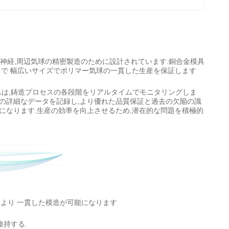
,神経,周辺気球の精密製造のために設計されています.銅合金模具
とで 幅広いサイズでポリマー気球の一貫した生産を保証します
ステムは,鋳造プロセスの各段階をリアルタイムでモニタリングしま
中の詳細なデータを記録し,より優れた品質保証と過去の欠陥の識
になります.生産の効率を向上させるため,潜在的な問題を積極的
により 一貫した模造が可能になります
維持する.