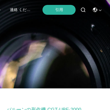
引用
ト
連絡 ください
バルーンの形作機 CGT-UBF-2000