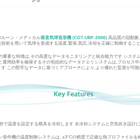
バルーン・メディカル
垂直気球造形機 (CGT-UBF-2000)
高品質の冠動脈
技術を用いて気球を形成する温度,緊張,気圧,冷却を正確に制御するこ
2000 の重要な特徴は,その高度なデータモニタリングと統合能力です.シ
性と運用効率を確保するその包括的なデータクエリシステムは,プロセス
す.この堅牢なデータに基づくアプローチにより,より優れた監督が可能
0秒で温度を設定する模具を冷却します 水冷却システムと空気吹き設計
ン形作機の温度制御システムは, ±3°Cの精度で正確な熱プロファイルを