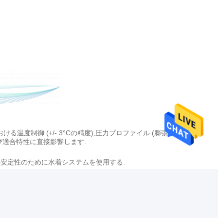
温度制御 (+/- 3°Cの精度),圧力プロファイル (膨張と膨張
よび適合特性に直接影響します.
密な熱安定性のために水着システムを使用する.
イロン (柔軟性,適度強度),ポリウレタン (柔らかい,適合性),ペバッ
って大きく異なります..
ロセスと急速な冷却により向上し,バルーンのサイズや材料の特