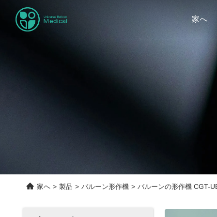
家へ
家へ
>
製品
>
バルーン形作機
>
バルーンの形作機 CGT-UBF