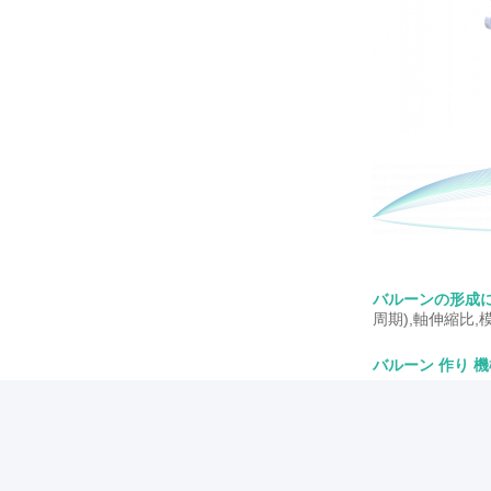
バルーンの形成
周期),軸伸縮比
バルーン 作り 機械
バルーンの形作機
クス (弾性,変
バルーンの生産