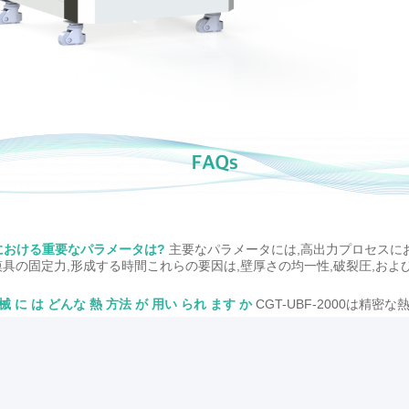
における重要なパラメータは?
主要なパラメータには,高出力プロセスにおける
,模具の固定力,形成する時間これらの要因は,壁厚さの均一性,破裂圧,お
 に は どんな 熱 方法 が 用い られ ます か
CGT-UBF-2000は精
で どんな材料を加工できるのか?
一般的な材料には,PET (高爆圧),ナ
化する耐久度計) が含まれる.プロセスのパラメータは,ポリマーの種類によ
にはどのサイクルの時間が必要でしょうか?
生産効率は,最適化されたプ