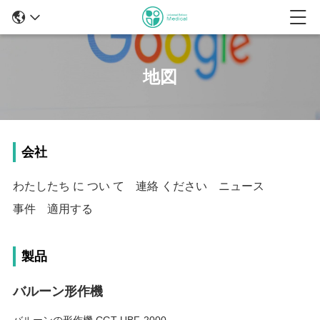
地図
会社
わたしたち に つい て
連絡 ください
ニュース
事件
適用する
製品
バルーン形作機