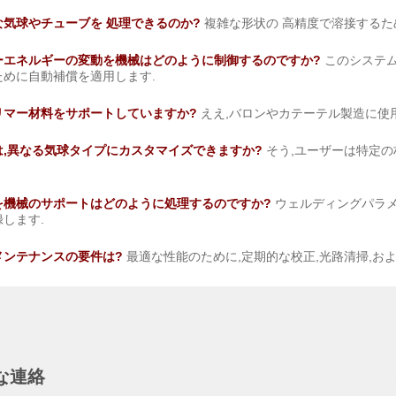
気球やチューブを 処理できるのか?
複雑な形状の 高精度で溶接するた
ーエネルギーの変動を機械はどのように制御するのですか?
このシステム
ために自動補償を適用します.
リマー材料をサポートしていますか?
ええ,バロンやカテーテル製造に使
,異なる気球タイプにカスタマイズできますか?
そう,ユーザーは特定
を機械のサポートはどのように処理するのですか?
ウェルディングパラメ
します.
メンテナンスの要件は?
最適な性能のために,定期的な校正,光路清掃,お
な連絡