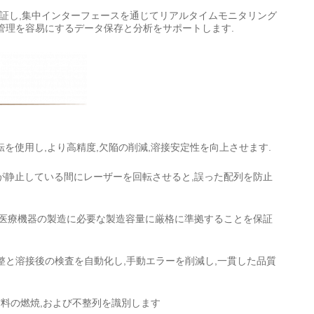
証し,集中インターフェースを通じてリアルタイムモニタリング
管理を容易にするデータ保存と分析をサポートします.
を使用し,より高精度,欠陥の削減,溶接安定性を向上させます.
が静止している間にレーザーを回転させると,誤った配列を防止
,医療機器の製造に必要な製造容量に厳格に準拠することを保証
調整と溶接後の検査を自動化し,手動エラーを削減し,一貫した品質
材料の燃焼,および不整列を識別します