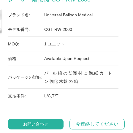
ブランド名:
Universal Balloon Medical
モデル番号:
CGT-RW-2000
MOQ:
1 ユニット
価格:
Available Upon Request
パール 綿 の 防護 材 に 泡,紙 カート
パッケージの詳細:
ン,強化 木製 の 箱
支払条件:
L/C,T/T
今連絡してください
お問い合わせ