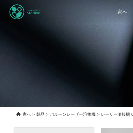
家へ
家へ
>
製品
>
バルーンレーザー溶接機
>
レーザー溶接機 CG