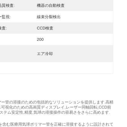
品質検査:
機器の自動検査
監視:
線束分裂検出
査:
CCD検査
200
エア冷却
マー管の溶接のための包括的なソリューションを提供します.高精
視化のための高画質ディスプレイ,レーザー同軸回転,CCD前
ステム安定性,精度,気球の溶接操作の容易さをさらに高めます.
溶接を含む医療用気球ポリマー管を正確に溶接するように設計されて