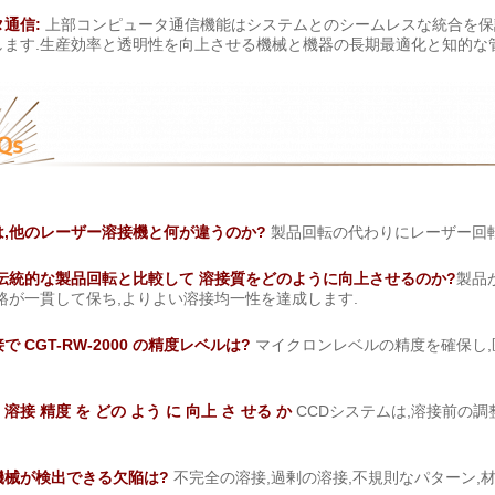
通信:
上部コンピュータ通信機能はシステムとのシームレスな統合を保
します.生産効率と透明性を向上させる機械と機器の長期最適化と知的な
00 は,他のレーザー溶接機と何が違うのか?
製品回転の代わりにレーザー回転
伝統的な製品回転と比較して 溶接質をどのように向上させるのか?
製品
路が一貫して保ち,よりよい溶接均一性を達成します.
 CGT-RW-2000 の精度レベルは?
マイクロンレベルの精度を確保し
 溶接 精度 を どの よう に 向上 さ せる か
CCDシステムは,溶接前の
機械が検出できる欠陥は?
不完全の溶接,過剰の溶接,不規則なパターン,