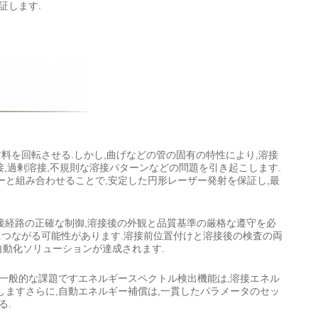
証します.
料を回転させる.しかし,曲げなどの管の固有の特性により,溶接
接,過剰溶接,不規則な溶接パターンなどの問題を引き起こします.
ーと組み合わせることで,安定した円形レーザー発射を保証し,最
接経路の正確な制御,溶接後の外観と品質基準の厳格な遵守を必
につながる可能性があります.溶接前位置付けと溶接後の検査の両
自動化ソリューションが達成されます.
一般的な課題ですエネルギースペクトル検出機能は,溶接エネル
しますさらに,自動エネルギー補償は,一貫したパラメータのセッ
る.