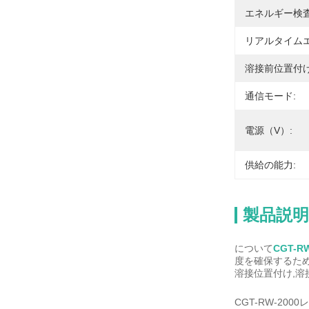
エネルギー検査
リアルタイムエ
溶接前位置付け
通信モード:
電源（v）:
供給の能力:
製品説明
について
CGT-
度を確保するた
溶接位置付け,溶
CGT-RW-2