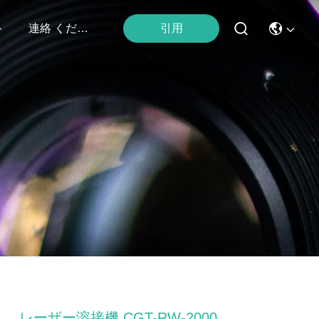
引用
ト
連絡 ください
レーザー溶接機 CGT-RW-2000