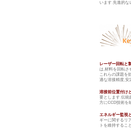
います.先進的な
レーザー回転と
は,材料を回転さ
これらの課題を
適な溶接精度,安
溶接前位置付けと
要とします.伝統
方にCCD技術を
エネルギー監視
ギーに関するリ
トを維持すること