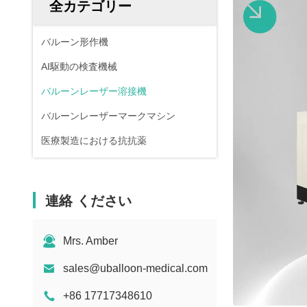
全カテゴリー
バルーン形作機
AI駆動の検査機械
バルーンレーザー溶接機
バルーンレーザーマークマシン
医療製造における抗抗薬
連絡 ください
Mrs. Amber
sales@uballoon-medical.com
+86 17717348610