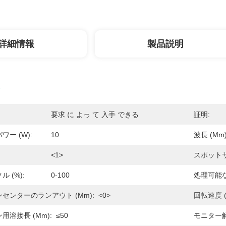
詳細情報
製品説明
要求 に よっ て 入手 できる
証明:
ー (W):
10
波長 (μm)
:
<1>
スポットサ
 (%):
0-100
処理可能な
センターのランアウト (mm):
<0>
回転速度 (r
溶接長 (mm):
≤50
モニター解