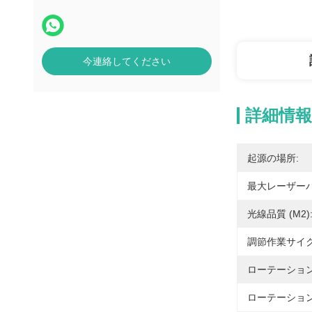
今連絡してください
詳細情報
起源の場所:
最大レーザーパワ
光線品質 (M2)
調節作業サイクル
ローテーション
ローテーション用