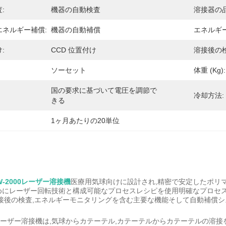
:
機器の自動検査
溶接器の
ネルギー補償:
機器の自動補償
エネルギー
:
CCD 位置付け
溶接後の検
ソーセット
体重 (kg):
国の要求に基づいて電圧を調節で
冷却方法:
きる
1ヶ月あたりの20単位
RW-2000レーザー溶接機
医療用気球向けに設計され,精密で安定したポリ
めにレーザー回転技術と構成可能なプロセスレシピを使用明確なプロセス可
接後の検査,エネルギーモニタリングを含む主要な機能そして自動補償シ
000レーザー溶接機は,気球からカテーテル,カテーテルからカテーテルの