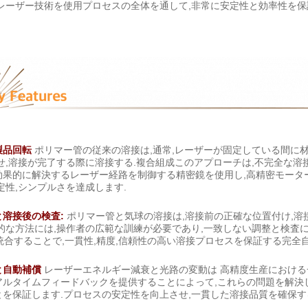
レーザー技術を使用プロセスの全体を通して,非常に安定性と効率性を保
製品回転
ポリマー管の従来の溶接は,通常,レーザーが固定している間に材
せ,溶接が完了する際に溶接する.複合組成このアプローチは,不完全な溶
効果的に解決するレーザー経路を制御する精密鏡を使用し,高精密モータ
定性,シンプルさを達成します.
溶接後の検査:
ポリマー管と気球の溶接は,溶接前の正確な位置付け,溶
的な方法には,操作者の広範な訓練が必要であり,一致しない調整と検査
統合することで,一貫性,精度,信頼性の高い溶接プロセスを保証する完全
と自動補償
レーザーエネルギー減衰と光路の変動は 高精度生産における
アルタイムフィードバックを提供することによって,これらの問題を解決
を保証します.プロセスの安定性を向上させ,一貫した溶接品質を確保す