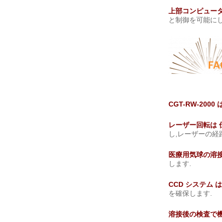
上部コンピュータ
と制御を可能に
CGT-RW-20
レーザー回転は 
し,レーザーの経
医療用気球の溶接で
します.
CCD システム は
を確保します.
溶接後の検査で