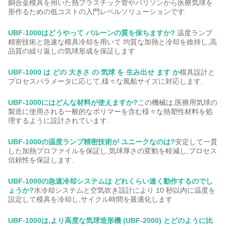
銅合金模具を用いた熱プラスチック管やパリソンから医療気球を
形作るための低コストの入門レベルソリューションです.
UBF-1000はどうやって バルーンの質を保ちますか?
温度ランプ
精密技術と急速な模具冷却を用いて 均質な加熱と冷却を維持し,高
品質の繰り返しの気球形成を保証します
UBF-1000 は どの 大きさ の 気球 を 生み出せ ます か
模具設計と
プロセスパラメータに応じて,様々な風船サイズに対応します.
UBF-1000にはどんな材料が使えますか?
この機械は,医療用気球の
製造に使用される一般的なポリマーを含む様々な熱塑性材料を処
理するように設計されています.
UBF-1000の温度ランプ精密技術が ユニークなのは?
安定して一貫
した加熱プロファイルを保証し,気球厚さの変動を軽減し,プロセス
信頼性を保証します.
UBF-1000の急速冷却システムは どれくらい速く動作するのでし
ょうか?
水冷却システムと空気吹き設計により 10 秒以内に温度を
設定して模具を冷却し,サイクル時間を最適化します
UBF-1000は,より高度な気球造形機 (UBF-2000) とどのように比