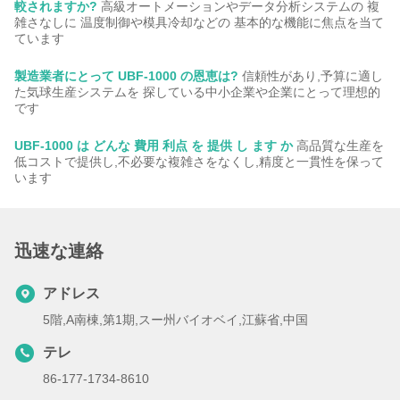
較されますか?
高級オートメーションやデータ分析システムの 複
雑さなしに 温度制御や模具冷却などの 基本的な機能に焦点を当て
ています
製造業者にとって UBF-1000 の恩恵は?
信頼性があり,予算に適し
た気球生産システムを 探している中小企業や企業にとって理想的
です
UBF-1000 は どんな 費用 利点 を 提供 し ます か
高品質な生産を
低コストで提供し,不必要な複雑さをなくし,精度と一貫性を保って
います
迅速な連絡
アドレス
5階,A南棟,第1期,スー州バイオベイ,江蘇省,中国
テレ
86-177-1734-8610