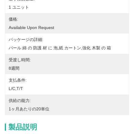
1 ユニット
価格:
Available Upon Request
パッケージの詳細:
パール 綿 の 防護 材 に 泡,紙 カートン,強化 木製 の 箱
受渡し時間:
8週間
支払条件:
L/C,T/T
供給の能力:
1ヶ月あたりの20単位
製品説明