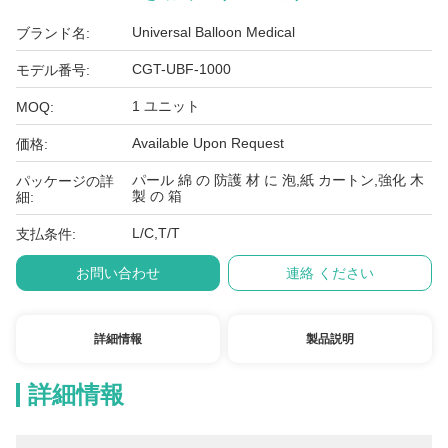
Universal Balloon Medical
ブランド名:
CGT-UBF-1000
モデル番号:
1 ユニット
MOQ:
Available Upon Request
価格:
パール 綿 の 防護 材 に 泡,紙 カートン,強化 木
パッケージの詳
製 の 箱
細:
L/C,T/T
支払条件:
お問い合わせ
連絡 ください
詳細情報
製品説明
詳細情報