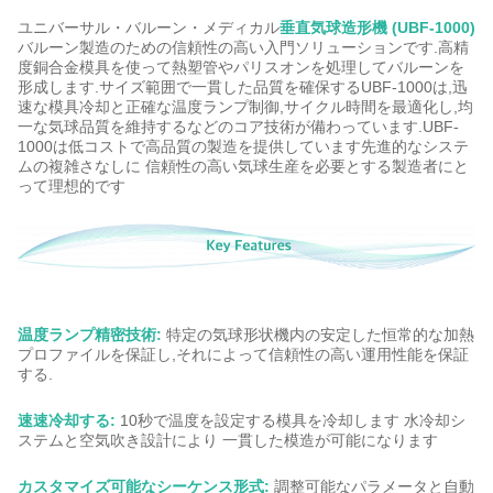
ユニバーサル・バルーン・メディカル
垂直気球造形機 (UBF-1000)
バルーン製造のための信頼性の高い入門ソリューションです.高精
度銅合金模具を使って熱塑管やパリスオンを処理してバルーンを
形成します.サイズ範囲で一貫した品質を確保するUBF-1000は,迅
速な模具冷却と正確な温度ランプ制御,サイクル時間を最適化し,均
一な気球品質を維持するなどのコア技術が備わっています.UBF-
1000は低コストで高品質の製造を提供しています先進的なシステ
ムの複雑さなしに 信頼性の高い気球生産を必要とする製造者にと
って理想的です
温度ランプ精密技術:
特定の気球形状機内の安定した恒常的な加熱
プロファイルを保証し,それによって信頼性の高い運用性能を保証
する.
速速冷却する:
10秒で温度を設定する模具を冷却します 水冷却シ
ステムと空気吹き設計により 一貫した模造が可能になります
カスタマイズ可能なシーケンス形式:
調整可能なパラメータと自動