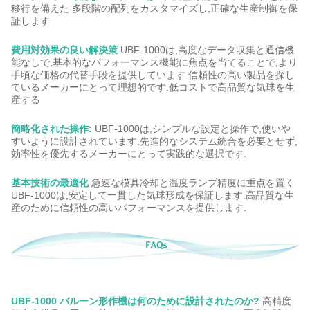
移行を備えた 多段階の配列をカスタマイズし,正確な生産制御を保
証します
費用対効果の良い解決策
UBF-1000は,高度なデータ収集と通信機
能なしで,基本的なパフォーマンス機能に焦点を当てることで,より
手頃な価格の代替手段を提供しています.信頼性の高い製品を探し
ているメーカーにとって理想的です.低コストで高品質な気球を生
産する
簡略化された操作:
UBF-1000は,シンプルな設定と操作で,使いや
すいように設計されています.先進的なシステム統合を必要とせず,
効率性を優先するメーカーにとって実践的な選択です.
基本技術の最適化
急速な模具冷却と温度ランプ精度に重点を置く
UBF-1000は,安定して一貫した気球形成を保証します.高品質な生
産のために信頼性の高いパフォーマンスを提供します.
UBF-1000 バルーン形作機は何のために設計されたのか?
高精度